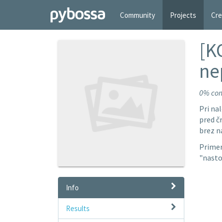
Community
Projects
Cre
[K
ne
0% co
Pri na
pred čr
brez n
Primer
"nasto
Info
Results