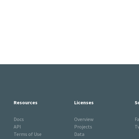
Resources
Licenses
S
Docs
Overview
F
API
Projects
T
Terms of Use
Data