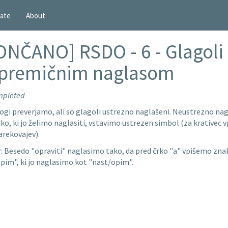
ate
About
ONČANO] RSDO - 6 - Glagoli 
premičnim naglasom
mpleted
logi preverjamo, ali so glagoli ustrezno naglašeni. Neustrezno n
ko, ki jo želimo naglasiti, vstavimo ustrezen simbol (za krativec vp
arekovajev).
: Besedo "opraviti" naglasimo tako, da pred črko "a" vpišemo znak 
pim", ki jo naglasimo kot "nast/opim".