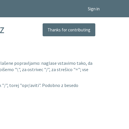
Sign in
z
Thanks for contributing
aglašene popravljamo: naglase vstavimo tako, da
išemo "\", za ostrivec "/", za strešico "="; vse
"/", torej "opr/aviti". Podobno z besedo