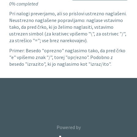
0% completed
Pri nalogi preverjamo, ali so prislovi ustrezno naglašeni.
Neustrezno naglašene popravljamo: naglase vstavimo
tako, da pred črko, ki jo želimo naglasiti, vstavimo
ustrezen simbol (za krativec vpišemo "\", za ostrivec "/",
za strešico "="; vse brez narekovajev).
Primer: Besedo "oprezno" naglasimo tako, da pred črko
"e" vpišemo znak "/", torej "opr/ezno". Podobno z
besedo "izrazito", ki jo naglasimo kot "izraz/ito".
Powered by